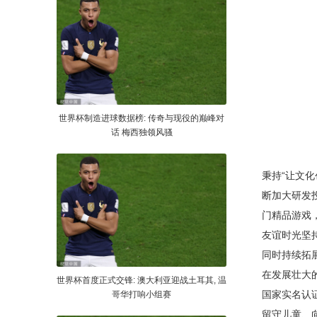
世界杯制造进球数据榜: 传奇与现役的巅峰对
话 梅西独领风骚
秉持“让文
断加大研发
门精品游戏
友谊时光坚
同时持续拓
在发展壮大
世界杯首度正式交锋: 澳大利亚迎战土耳其, 温
国家实名认
哥华打响小组赛
留守儿童、