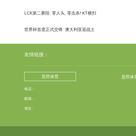
实力前百家企业
LCK第二赛段: 零人头, 零击杀! KT横扫
BRO
世界杯首度正式交锋: 澳大利亚迎战土
耳其, 温哥华打响小组赛
友情链接：
意昂体育
意昂体
电话：
邮箱：
地址：